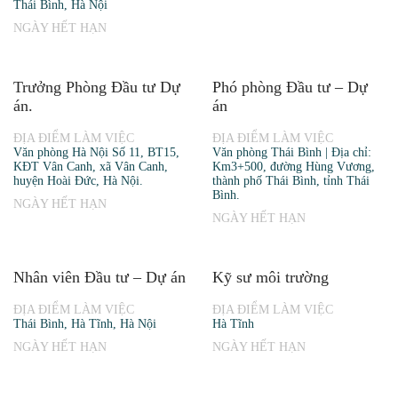
Thái Bình, Hà Nội
NGÀY HẾT HẠN
Trưởng Phòng Đầu tư Dự
Phó phòng Đầu tư – Dự
án.
án
ĐỊA ĐIỂM LÀM VIỆC
ĐỊA ĐIỂM LÀM VIỆC
Văn phòng Hà Nội Số 11, BT15,
Văn phòng Thái Bình | Địa chỉ:
KĐT Vân Canh, xã Vân Canh,
Km3+500, đường Hùng Vương,
huyện Hoài Đức, Hà Nội.
thành phố Thái Bình, tỉnh Thái
Bình.
NGÀY HẾT HẠN
NGÀY HẾT HẠN
Nhân viên Đầu tư – Dự án
Kỹ sư môi trường
ĐỊA ĐIỂM LÀM VIỆC
ĐỊA ĐIỂM LÀM VIỆC
Thái Bình, Hà Tĩnh, Hà Nội
Hà Tĩnh
NGÀY HẾT HẠN
NGÀY HẾT HẠN