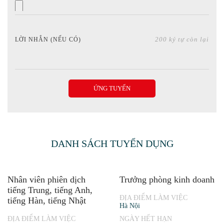
200
ký tự còn lại
LỜI NHẮN (NẾU CÓ)
ỨNG TUYỂN
DANH SÁCH TUYỂN DỤNG
Nhân viên phiên dịch
Trưởng phòng kinh doanh
tiếng Trung, tiếng Anh,
ĐỊA ĐIỂM LÀM VIỆC
tiếng Hàn, tiếng Nhật
Hà Nội
ĐỊA ĐIỂM LÀM VIỆC
NGÀY HẾT HẠN