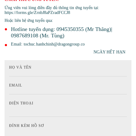
Ứng viên vui lòng điền đầy đủ thông tin ứng tuyển tại:
https://forms.gle/ZrnbJ8aPZradFCCJ8
Hoặc liên hệ ứng tuyển qua:
Hotline tuyển dụng: 0945350355 (Mr Thăng)|
0987689108 (Mr. Tùng)
Email: tochuc.hanhchinh@dragongroup.co
NGÀY HẾT HẠN
HỌ VÀ TÊN
EMAIL
ĐIỆN THOẠI
ĐÍNH KÈM HỒ SƠ